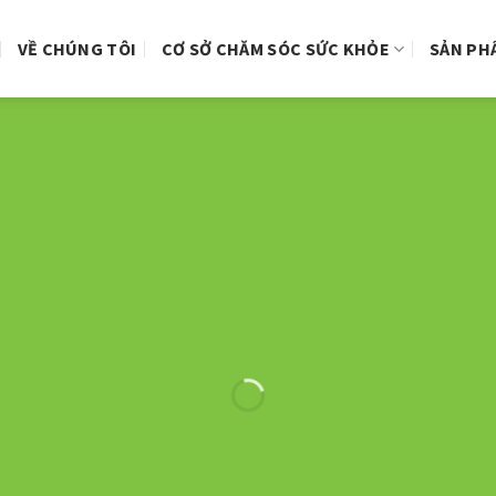
VỀ CHÚNG TÔI
CƠ SỞ CHĂM SÓC SỨC KHỎE
SẢN PH