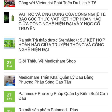
Công với Vietourist Phát Triển Du Lịch Y Tế
VAI TRÒ VÀ ỨNG DỤNG CỦA CÔNG NGHỆ TẾ
BÀO GỐC THỰC VẬT: KẾT HỢP HOÀN HẢO
GIỮA CÔNG NGHỆ HIỆN ĐẠI VÀ Y HỌC CỔ
TRUYỀN
Ra mắt Trà thảo dược StemMed+: SỰ KẾT HỢP
HOÀN HẢO GIỮA TRUYỀN THỐNG VÀ CÔNG
NGHỆ HIỆN ĐẠI
Giới Thiệu Về Medicshare Shop
27
Th4
Medicshare Triển Khai Quản Lý Đau Bằng
Phương Pháp Sóng Cao Tần
Painmed+ Phương Pháp Quản Lý Kiểm Soát Cơn
27
Đau
Th4
Ra mắt sản phẩm Painmed+ Plus
25