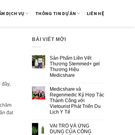
ẨM DỊCH VỤ
THÔNG TIN DỰ ÁN
LIÊN HỆ
BÀI VIẾT MỚI
Sản Phẩm Liền Vết
Thương Stemmed+ gel
Thương Hiệu
Medicshare
 đây,
Medicshare và
Regenmedic Ký Hợp Tác
Thành Công với
c chăm
Vietourist Phát Triển Du
Lịch Y Tế
ân đạt
VAI TRÒ VÀ ỨNG
DỤNG CỦA CÔNG