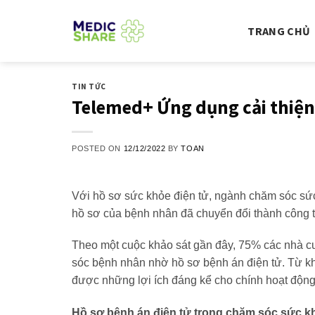
Skip
to
TRANG CHỦ
content
TIN TỨC
Telemed+ Ứng dụng cải thiệ
POSTED ON
12/12/2022
BY
TOAN
Với hồ sơ sức khỏe điện tử, ngành chăm sóc sức 
hồ sơ của bệnh nhân đã chuyển đổi thành công t
Theo một cuộc khảo sát gần đây, 75% các nhà cu
sóc bệnh nhân nhờ hồ sơ bệnh án điện tử. Từ kh
được những lợi ích đáng kể cho chính hoạt động 
Hồ sơ bệnh án điện tử trong chăm sóc sức kh