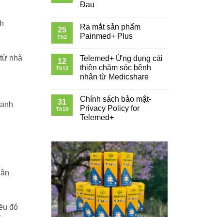
Đau
ch
Ra mắt sản phẩm
25
Painmed+ Plus
Th2
 từ nhà
Telemed+ Ứng dụng cải
12
thiện chăm sóc bệnh
Th12
nhân từ Medicshare
Chính sách bảo mật-
31
hanh
Privacy Policy for
Th10
Telemed+
hân
iều đó