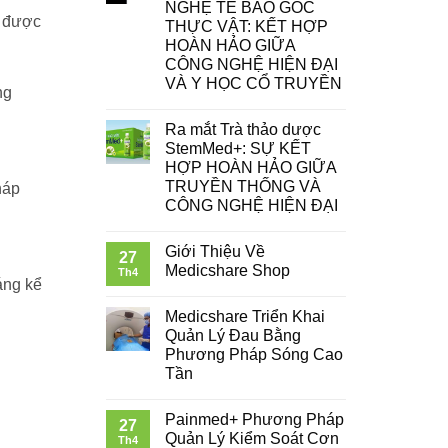
NGHỆ TẾ BÀO GỐC
g được
THỰC VẬT: KẾT HỢP
HOÀN HẢO GIỮA
CÔNG NGHỆ HIỆN ĐẠI
VÀ Y HỌC CỔ TRUYỀN
ng
Ra mắt Trà thảo dược
StemMed+: SỰ KẾT
HỢP HOÀN HẢO GIỮA
TRUYỀN THỐNG VÀ
háp
CÔNG NGHỆ HIỆN ĐẠI
Giới Thiệu Về
27
Medicshare Shop
Th4
áng kể
Medicshare Triển Khai
Quản Lý Đau Bằng
Phương Pháp Sóng Cao
Tần
Painmed+ Phương Pháp
27
Quản Lý Kiểm Soát Cơn
Th4