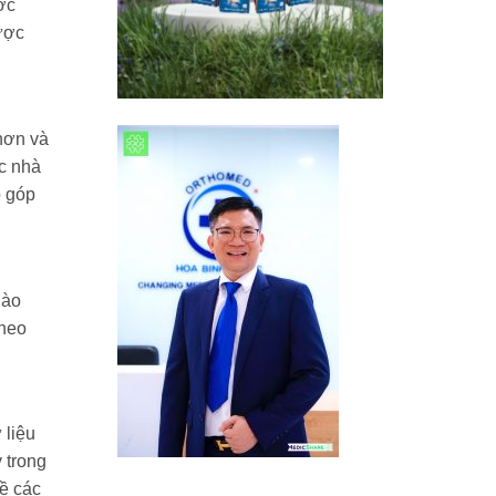
ớc
ược
hơn và
c nhà
ó góp
nào
theo
 liệu
 trong
về các