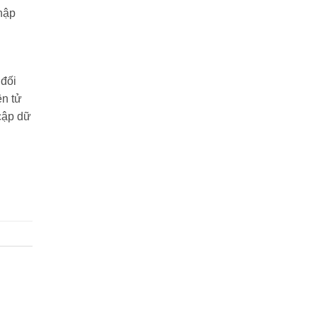
thập
 đối
ện tử
cập dữ