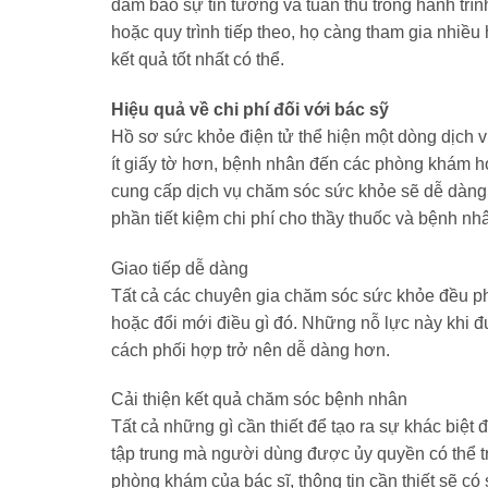
đảm bảo sự tin tưởng và tuân thủ trong hành trì
hoặc quy trình tiếp theo, họ càng tham gia nhiề
kết quả tốt nhất có thể.
Hiệu quả về chi phí đối với bác sỹ
Hồ sơ sức khỏe điện tử thể hiện một dòng dịch v
ít giấy tờ hơn, bệnh nhân đến các phòng khám h
cung cấp dịch vụ chăm sóc sức khỏe sẽ dễ dàng 
phần tiết kiệm chi phí cho thầy thuốc và bệnh nh
Giao tiếp dễ dàng
Tất cả các chuyên gia chăm sóc sức khỏe đều phả
hoặc đổi mới điều gì đó. Những nỗ lực này khi đ
cách phối hợp trở nên dễ dàng hơn.
Cải thiện kết quả chăm sóc bệnh nhân
Tất cả những gì cần thiết để tạo ra sự khác biệt
tập trung mà người dùng được ủy quyền có thể tr
phòng khám của bác sĩ, thông tin cần thiết sẽ có 