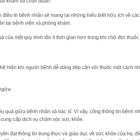
c tái khám và chẩn đoán.
h điều trị bệnh nhân sẽ mang lại những hiểu biết hữu ích về cá
ân tại bệnh viện và phòng khám.
 của một quy trình tốn ít thời gian hơn trong khi chờ đợi thuốc
thể hiện khi người bệnh dễ dàng tiếp cận với thuốc một cách n
 ngừa
hiệu quả giữa bệnh nhân và bác sĩ. Vì vậy, cổng thông tin bệnh n
cung cấp dịch vụ chăm sóc sức khỏe.
yền đạt thông tin trung thực và giáo dục về sức khỏe của họ, đ