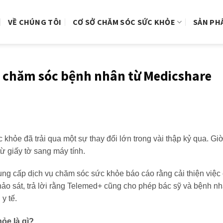
VỀ CHÚNG TÔI
CƠ SỞ CHĂM SÓC SỨC KHỎE
SẢN PH
n chăm sóc bệnh nhân từ Medicshare
khỏe đã trải qua một sự thay đổi lớn trong vài thập kỷ qua. Giờ
ừ giấy tờ sang máy tính.
ng cấp dịch vụ chăm sóc sức khỏe báo cáo rằng cải thiện việ
ảo sát, trả lời rằng Telemed+ cũng cho phép bác sỹ và bệnh nh
y tế.
ỏe là gì?