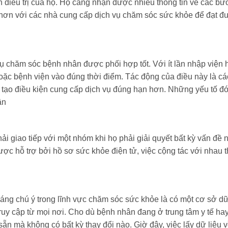
nh điều trị của họ. Họ càng nhận được nhiều thông tin về các bư
u hơn với các nhà cung cấp dịch vụ chăm sóc sức khỏe để đạt đ
ụ chăm sóc bệnh nhân được phối hợp tốt. Với ít lần nhập viện 
oặc bệnh viện vào đúng thời điểm. Tác động của điều này là cá
tạo điều kiện cung cấp dịch vụ đúng hạn hơn. Những yếu tố đ
ân
i giao tiếp với một nhóm khi họ phải giải quyết bất kỳ vấn đề 
ược hỗ trợ bởi hồ sơ sức khỏe điện tử, việc cộng tác với nhau 
 đáng chú ý trong lĩnh vực chăm sóc sức khỏe là có một cơ sở dữ
uy cập từ mọi nơi. Cho dù bệnh nhân đang ở trung tâm y tế hay
sẵn mà không có bất kỳ thay đổi nào. Giờ đây, việc lấy dữ liệu 